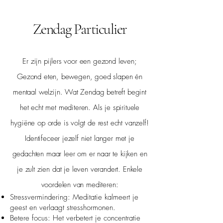
Zendag Particulier
Er zijn pijlers voor een gezond leven;
Gezond eten, bewegen, goed slapen én
mentaal welzijn. Wat Zendag betreft begint
het echt met mediteren. Als je spirituele
hygiëne op orde is volgt de rest echt vanzelf!
Identifeceer jezelf niet langer met je
gedachten maar leer om er naar te kijken en
je zult zien dat je leven verandert. Enkele
voordelen van mediteren:
Stressvermindering: Meditatie kalmeert je
geest en verlaagt stresshormonen.
Betere focus: Het verbetert je concentratie