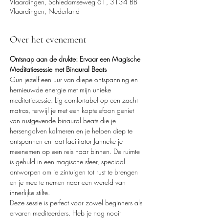
Vlaardingen, Schiedamseweg 61, 3134 BB
Vlaardingen, Nederland
Over het evenement
Ontsnap aan de drukte: Ervaar een Magische 
Meditatiesessie met Binaural Beats
Gun jezelf een uur van diepe ontspanning en 
hernieuwde energie met mijn unieke 
meditatiesessie. Lig comfortabel op een zacht 
matras, terwijl je met een koptelefoon geniet 
van rustgevende binaural beats die je 
hersengolven kalmeren en je helpen diep te 
ontspannen en laat facilitator Janneke je 
meenemen op een reis naar binnen. De ruimte 
is gehuld in een magische sfeer, speciaal 
ontworpen om je zintuigen tot rust te brengen 
en je mee te nemen naar een wereld van 
innerlijke stilte.
Deze sessie is perfect voor zowel beginners als 
ervaren mediteerders. Heb je nog nooit 